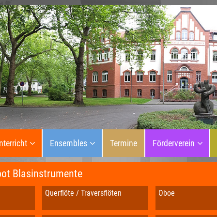
nterricht
Ensembles
Termine
Förderverein
bot Blasinstrumente
Querflöte / Traversflöten
Oboe