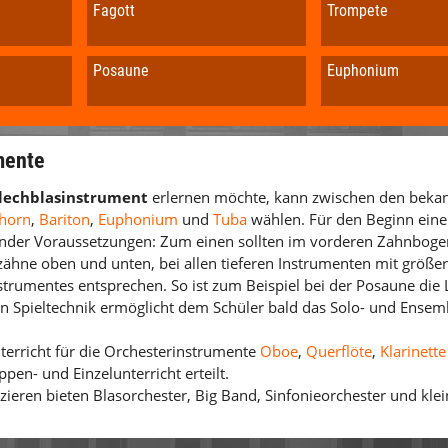
Fagott
Trompete
Posaune
Euphonium
mente
lechblasinstrument
erlernen möch­te, kann zwischen den beka
horn
,
Bariton
,
Euphonium
und
Tuba
wählen. Für den Beginn eine
gender Voraussetzungen: Zum einen sollten im vorderen Zahnboge
ähne oben und unten, bei allen tie­fe­ren Instrumenten mit gr
­trumentes entsprechen. So ist zum Beispiel bei der Posau­ne die
n Spieltechnik ermöglicht dem Schü­ler bald das Solo- und Ensembl
terricht für die Orchesterinstrumente
Oboe
,
Querflöte
,
Klarinette
pen- und Einzelunterricht erteilt.
ieren bieten Blasorchester, Big Band, Sinfonieorchester und kle