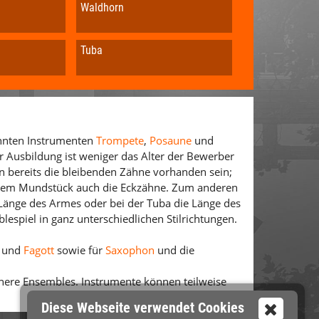
Waldhorn
Tuba
nnten Instrumenten
Trompete
,
Posaune
und
r Ausbildung ist weniger das Alter der Bewerber
n bereits die bleibenden Zähne vorhanden sein;
ößerem Mundstück auch die Eckzähne. Zum anderen
 Länge des Armes oder bei der Tuba die Länge des
espiel in ganz unterschiedli­chen Stilrichtungen.
und
Fagott
sowie für
Saxophon
und die
inere Ensembles. Instrumente können teilweise
Diese Webseite verwendet Cookies