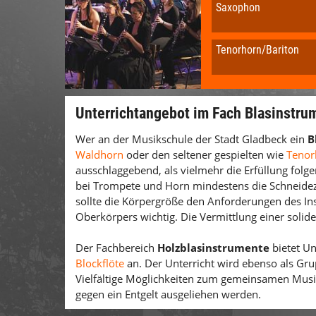
Saxophon
Tenorhorn/Bariton
Unterrichtangebot im Fach Blasinstru
Wer an der Musikschule der Stadt Gladbeck ein
B
Waldhorn
oder den seltener gespielten wie
Tenor
ausschlaggebend, als vielmehr die Erfüllung fol
bei Trompete und Horn min­destens die Schneidez
sollte die Körpergröße den Anforderungen des Ins
Oberkörpers wichtig. Die Vermittlung einer solide
Der Fachbereich
Holzblasinstrumente
bietet Un
Blockflöte
an. Der Unterricht wird ebenso als Grup
Vielfältige Möglichkeiten zum gemeinsamen Musiz
gegen ein Entgelt ausgeliehen werden.